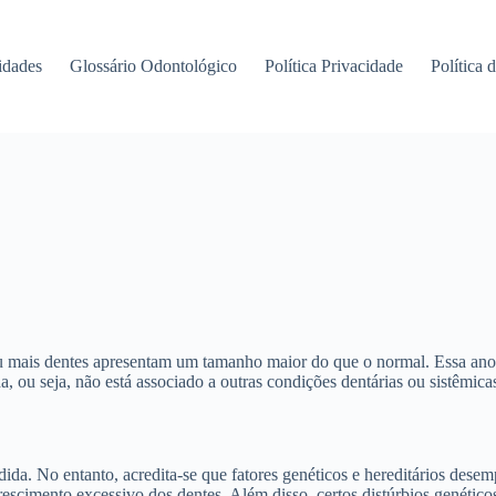
idades
Glossário Odontológico
Política Privacidade
Política 
ais dentes apresentam um tamanho maior do que o normal. Essa anomali
 ou seja, não está associado a outras condições dentárias ou sistêmica
ida. No entanto, acredita-se que fatores genéticos e hereditários de
escimento excessivo dos dentes. Além disso, certos distúrbios genéti