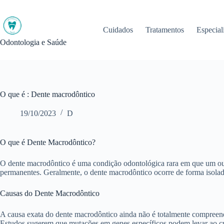
Pular
para
o
Cuidados
Tratamentos
Especial
conteúdo
Odontologia e Saúde
O que é : Dente macrodôntico
19/10/2023
D
O que é Dente Macrodôntico?
O dente macrodôntico é uma condição odontológica rara em que um ou m
permanentes. Geralmente, o dente macrodôntico ocorre de forma isolada,
Causas do Dente Macrodôntico
A causa exata do dente macrodôntico ainda não é totalmente compreend
Estudos sugerem que mutações em genes específicos podem levar ao cr