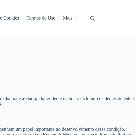
de Cookies
Termos de Uso
Mais
a pode afetar qualquer dente na boca, incluindo os dentes de leite e
s.
sempenhem um papel importante no desenvolvimento dessa condição.
cos, como a síndrome de Beckwith-Wiedemann e a síndrome de Proteus,