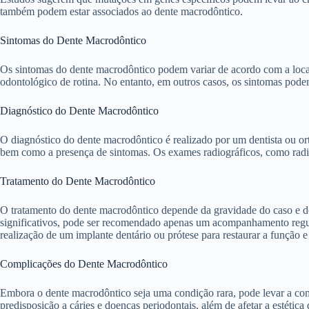
também podem estar associados ao dente macrodôntico.
Sintomas do Dente Macrodôntico
Os sintomas do dente macrodôntico podem variar de acordo com a local
odontológico de rotina. No entanto, em outros casos, os sintomas pode
Diagnóstico do Dente Macrodôntico
O diagnóstico do dente macrodôntico é realizado por um dentista ou ort
bem como a presença de sintomas. Os exames radiográficos, como radiog
Tratamento do Dente Macrodôntico
O tratamento do dente macrodôntico depende da gravidade do caso e do
significativos, pode ser recomendado apenas um acompanhamento regula
realização de um implante dentário ou prótese para restaurar a função e 
Complicações do Dente Macrodôntico
Embora o dente macrodôntico seja uma condição rara, pode levar a com
predisposição a cáries e doenças periodontais, além de afetar a estétic