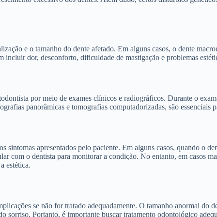
ização e o tamanho do dente afetado. Em alguns casos, o dente macrod
m incluir dor, desconforto, dificuldade de mastigação e problemas esté
odontista por meio de exames clínicos e radiográficos. Durante o exame 
rafias panorâmicas e tomografias computadorizadas, são essenciais para
s sintomas apresentados pelo paciente. Em alguns casos, quando o den
r com o dentista para monitorar a condição. No entanto, em casos mais
a estética.
plicações se não for tratado adequadamente. O tamanho anormal do den
a do sorriso. Portanto, é importante buscar tratamento odontológico ade