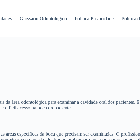
idades
Glossário Odontológico
Política Privacidade
Política 
ais da área odontológica para examinar a cavidade oral dos pacientes. 
e difícil acesso na boca do paciente.
ra as áreas específicas da boca que precisam ser examinadas. O profissi
o permite que o dentista identifique problemas dentários, como cáries, 