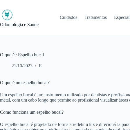
Pular
para
o
Cuidados
Tratamentos
Especial
conteúdo
Odontologia e Saúde
O que é : Espelho bucal
21/10/2023
E
O que é um espelho bucal?
Um espelho bucal é um instrumento utilizado por dentistas e profission
metal, com um cabo longo que permite ao profissional visualizar áreas d
Como funciona um espelho bucal?
O espelho bucal é projetado de forma a refletir a luz e direcioná-la pa
estratégica para obter uma visão clara e ampliada da cavidade oral. Iss