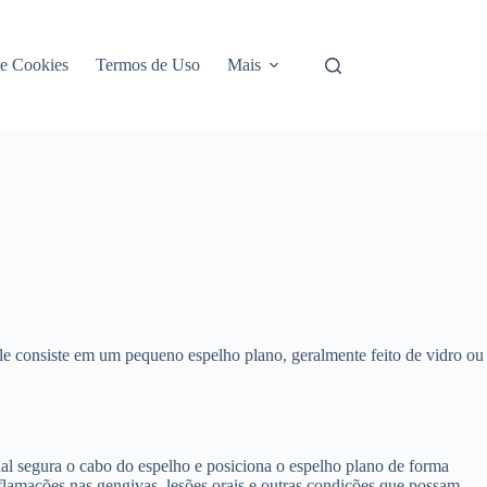
de Cookies
Termos de Uso
Mais
Ele consiste em um pequeno espelho plano, geralmente feito de vidro ou
onal segura o cabo do espelho e posiciona o espelho plano de forma
inflamações nas gengivas, lesões orais e outras condições que possam