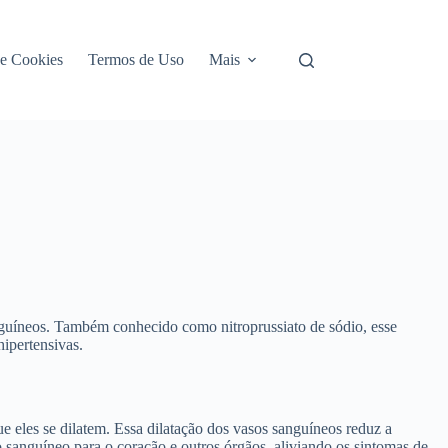
de Cookies
Termos de Uso
Mais
nguíneos. Também conhecido como nitroprussiato de sódio, esse
hipertensivas.
 eles se dilatem. Essa dilatação dos vasos sanguíneos reduz a
o sanguíneo para o coração e outros órgãos, aliviando os sintomas de