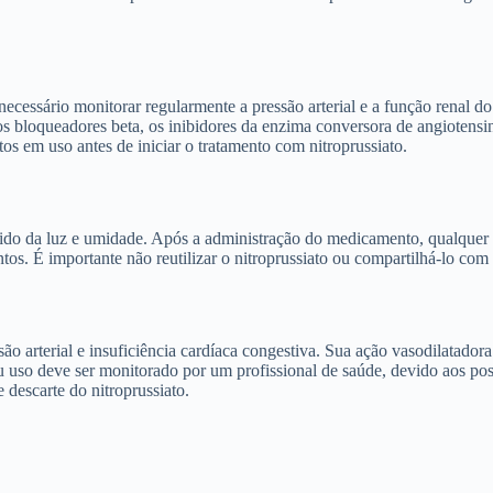
 necessário monitorar regularmente a pressão arterial e a função renal 
s bloqueadores beta, os inibidores da enzima conversora de angiotensina
s em uso antes de iniciar o tratamento com nitroprussiato.
ido da luz e umidade. Após a administração do medicamento, qualquer 
os. É importante não reutilizar o nitroprussiato ou compartilhá-lo com 
ão arterial e insuficiência cardíaca congestiva. Sua ação vasodilatado
u uso deve ser monitorado por um profissional de saúde, devido aos poss
descarte do nitroprussiato.