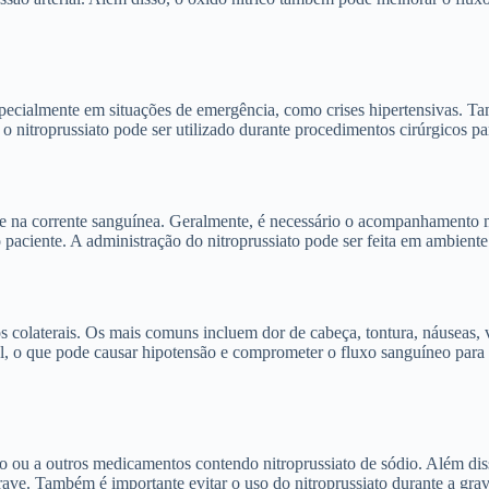
 especialmente em situações de emergência, como crises hipertensivas. T
nitroprussiato pode ser utilizado durante procedimentos cirúrgicos para
ente na corrente sanguínea. Geralmente, é necessário o acompanhamento
paciente. A administração do nitroprussiato pode ser feita em ambiente
 colaterais. Os mais comuns incluem dor de cabeça, tontura, náuseas, 
l, o que pode causar hipotensão e comprometer o fluxo sanguíneo para os
o ou a outros medicamentos contendo nitroprussiato de sódio. Além diss
rave. Também é importante evitar o uso do nitroprussiato durante a gra