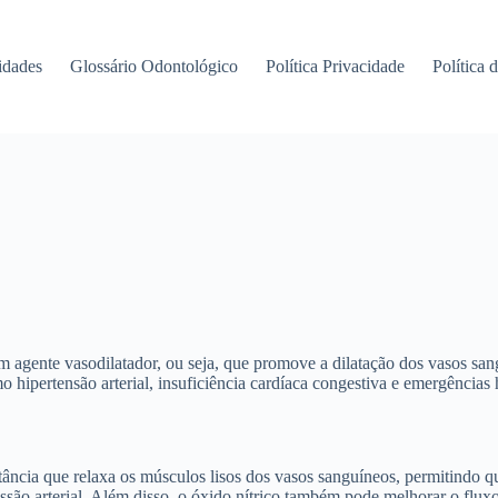
idades
Glossário Odontológico
Política Privacidade
Política 
 agente vasodilatador, ou seja, que promove a dilatação dos vasos sa
 hipertensão arterial, insuficiência cardíaca congestiva e emergências 
ncia que relaxa os músculos lisos dos vasos sanguíneos, permitindo que
ssão arterial. Além disso, o óxido nítrico também pode melhorar o flux