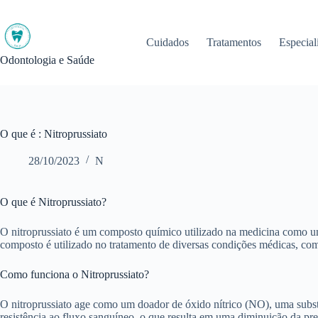
Pular
para
o
Cuidados
Tratamentos
Especial
conteúdo
Odontologia e Saúde
O que é : Nitroprussiato
28/10/2023
N
O que é Nitroprussiato?
O nitroprussiato é um composto químico utilizado na medicina como um
composto é utilizado no tratamento de diversas condições médicas, como
Como funciona o Nitroprussiato?
O nitroprussiato age como um doador de óxido nítrico (NO), uma substâ
resistência ao fluxo sanguíneo, o que resulta em uma diminuição da pre