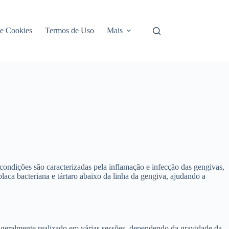
de Cookies
Termos de Uso
Mais
condições são caracterizadas pela inflamação e infecção das gengivas,
aca bacteriana e tártaro abaixo da linha da gengiva, ajudando a
é geralmente realizado em várias sessões, dependendo da gravidade da