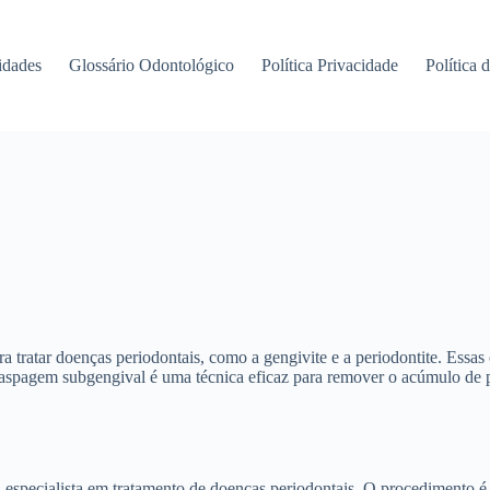
idades
Glossário Odontológico
Política Privacidade
Política 
tratar doenças periodontais, como a gengivite e a periodontite. Essas 
aspagem subgengival é uma técnica eficaz para remover o acúmulo de pl
a, especialista em tratamento de doenças periodontais. O procedimento 