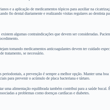
ianos e a aplicação de medicamentos tópicos para auxiliar na cicatriza
ando fio dental diariamente e realizando visitas regulares ao dentista p
existem algumas contraindicações que devem ser consideradas. Pacient
procedimento.
tejam tomando medicamentos anticoagulantes devem ter cuidado especia
de tratamento, se necessário.
 periodontais, a prevenção é sempre a melhor opção. Manter uma boa hi
ciais para prevenir o acúmulo de placa bacteriana e tártaro.
tar uma alimentação equilibrada também contribui para a saúde bucal. 
associadas a problemas como doenças cardíacas e diabetes.