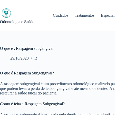
Pular
para
o
Cuidados
Tratamentos
Especial
conteúdo
Odontologia e Saúde
O que é : Raspagem subgengival
29/10/2023
R
O que é Raspagem Subgengival?
A raspagem subgengival é um procedimento odontológico realizado para 
que podem levar à perda de tecido gengival e até mesmo de dentes. A r
restaurar a saúde bucal do paciente.
Como é feita a Raspagem Subgengival?
A raspagem subgengival é realizada pelo dentista ou pelo periodontist