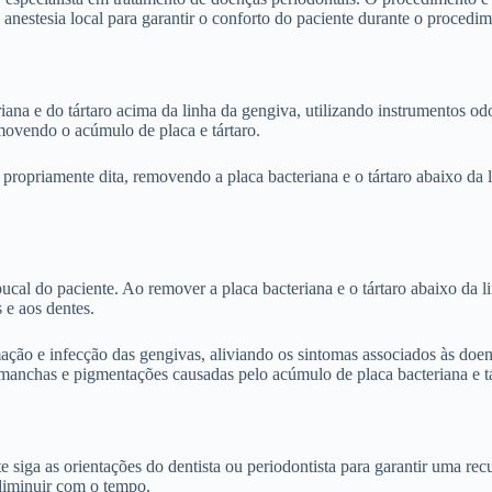
 anestesia local para garantir o conforto do paciente durante o procedim
na e do tártaro acima da linha da gengiva, utilizando instrumentos odo
emovendo o acúmulo de placa e tártaro.
 propriamente dita, removendo a placa bacteriana e o tártaro abaixo da
cal do paciente. Ao remover a placa bacteriana e o tártaro abaixo da l
 e aos dentes.
ação e infecção das gengivas, aliviando os sintomas associados às doe
anchas e pigmentações causadas pelo acúmulo de placa bacteriana e tá
e siga as orientações do dentista ou periodontista para garantir uma r
diminuir com o tempo.