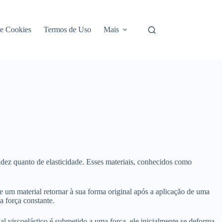
de Cookies
Termos de Uso
Mais
idez quanto de elasticidade. Esses materiais, conhecidos como
de um material retornar à sua forma original após a aplicação de uma
a força constante.
viscoelástico é submetido a uma força, ele inicialmente se deforma