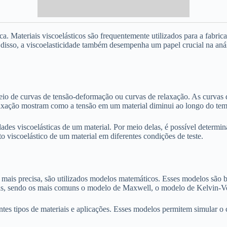
a. Materiais viscoelásticos são frequentemente utilizados para a fabric
sso, a viscoelasticidade também desempenha um papel crucial na anál
meio de curvas de tensão-deformação ou curvas de relaxação. As curva
laxação mostram como a tensão em um material diminui ao longo do te
edades viscoelásticas de um material. Por meio delas, é possível determ
 viscoelástico de um material em diferentes condições de teste.
mais precisa, são utilizados modelos matemáticos. Esses modelos são b
is, sendo os mais comuns o modelo de Maxwell, o modelo de Kelvin-Vo
entes tipos de materiais e aplicações. Esses modelos permitem simular 