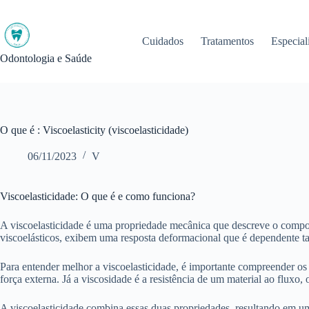
Pular
para
o
Cuidados
Tratamentos
Especial
conteúdo
Odontologia e Saúde
O que é : Viscoelasticity (viscoelasticidade)
06/11/2023
V
Viscoelasticidade: O que é e como funciona?
A viscoelasticidade é uma propriedade mecânica que descreve o comport
viscoelásticos, exibem uma resposta deformacional que é dependente t
Para entender melhor a viscoelasticidade, é importante compreender os 
força externa. Já a viscosidade é a resistência de um material ao fluxo
A viscoelasticidade combina essas duas propriedades, resultando em 