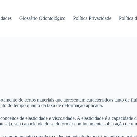
idades
Glossário Odontológico
Política Privacidade
Política 
amento de certos materiais que apresentam características tanto de flu
anto do tempo quanto da taxa de deformação aplicada.
conceitos de elasticidade e viscosidade. A elasticidade é a capacidade 
, ou seja, sua capacidade de se deformar continuamente sob a ação de um
um comportamento complexo e dependente do tempo. Quando um material 