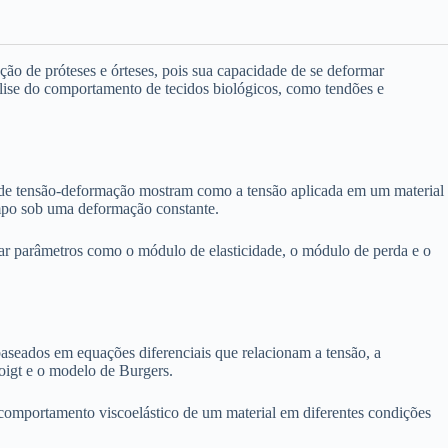
ação de próteses e órteses, pois sua capacidade de se deformar
ise do comportamento de tecidos biológicos, como tendões e
s de tensão-deformação mostram como a tensão aplicada em um material
mpo sob uma deformação constante.
inar parâmetros como o módulo de elasticidade, o módulo de perda e o
aseados em equações diferenciais que relacionam a tensão, a
igt e o modelo de Burgers.
o comportamento viscoelástico de um material em diferentes condições