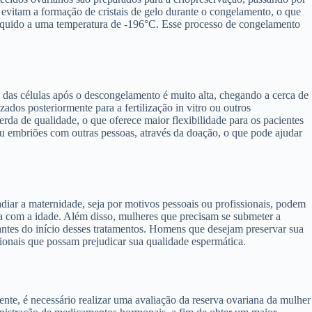
 evitam a formação de cristais de gelo durante o congelamento, o que
 líquido a uma temperatura de -196°C. Esse processo de congelamento
 das células após o descongelamento é muito alta, chegando a cerca de
ados posteriormente para a fertilização in vitro ou outros
rda de qualidade, o que oferece maior flexibilidade para os pacientes
ou embriões com outras pessoas, através da doação, o que pode ajudar
diar a maternidade, seja por motivos pessoais ou profissionais, podem
ua com a idade. Além disso, mulheres que precisam se submeter a
antes do início desses tratamentos. Homens que desejam preservar sua
cionais que possam prejudicar sua qualidade espermática.
ente, é necessário realizar uma avaliação da reserva ovariana da mulher