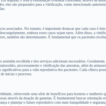
 Em seguida, é feita a estimulação ovariana controlada, através da ad
s, eles são preparados para a vitrificação, como mencionado anteriorm
das.
scos associados. No entanto, é importante destacar que cada caso é únic
u descongelamento, embora esses casos sejam raros. Além disso, a vitrif
tero, também são determinantes. É fundamental que os pacientes recebam
o assistida escolhida e dos serviços adicionais necessários. Geralmente
tozoides, processamento e vitrificação das amostras, além do armazena
s significativos para a vida reprodutiva dos pacientes. Cada clínica pos
e iniciar o processo.
ertilidade, oferecendo uma série de benefícios para homens e mulheres 
essoas através da doação de gametas. É fundamental buscar orientação e
erança e planejar o futuro reprodutivo com mais tranquilidade e seguranç