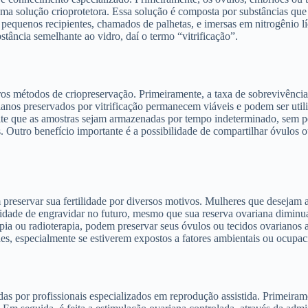
 uma solução crioprotetora. Essa solução é composta por substâncias que
m pequenos recipientes, chamados de palhetas, e imersas em nitrogênio
stância semelhante ao vidro, daí o termo “vitrificação”.
os métodos de criopreservação. Primeiramente, a taxa de sobrevivência
anos preservados por vitrificação permanecem viáveis e podem ser utiliz
mite que as amostras sejam armazenadas por tempo indeterminado, sem pe
. Outro benefício importante é a possibilidade de compartilhar óvulos 
preservar sua fertilidade por diversos motivos. Mulheres que desejam a
bilidade de engravidar no futuro, mesmo que sua reserva ovariana dimin
pia ou radioterapia, podem preservar seus óvulos ou tecidos ovarianos 
des, especialmente se estiverem expostos a fatores ambientais ou ocupa
das por profissionais especializados em reprodução assistida. Primeiram