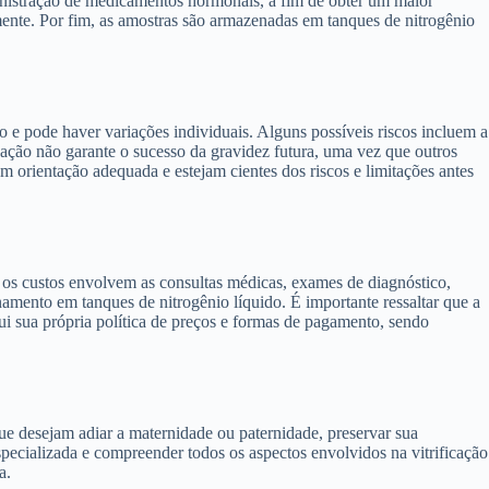
ministração de medicamentos hormonais, a fim de obter um maior
ente. Por fim, as amostras são armazenadas em tanques de nitrogênio
o e pode haver variações individuais. Alguns possíveis riscos incluem a
icação não garante o sucesso da gravidez futura, uma vez que outros
 orientação adequada e estejam cientes dos riscos e limitações antes
, os custos envolvem as consultas médicas, exames de diagnóstico,
mento em tanques de nitrogênio líquido. É importante ressaltar que a
sui sua própria política de preços e formas de pagamento, sendo
que desejam adiar a maternidade ou paternidade, preservar sua
specializada e compreender todos os aspectos envolvidos na vitrificação
a.