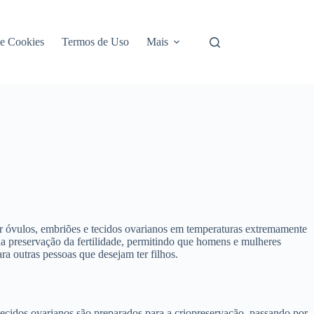
de Cookies
Termos de Uso
Mais
var óvulos, embriões e tecidos ovarianos em temperaturas extremamente
 na preservação da fertilidade, permitindo que homens e mulheres
a outras pessoas que desejam ter filhos.
tecidos ovarianos são preparados para a criopreservação, passando por