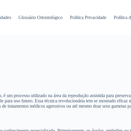
idades
Glossário Odontológico
Política Privacidade
Política 
o, é um processo utilizado na área da reprodução assistida para preser
ade para uso futuro. Essa técnica revolucionária tem se mostrado eficaz
es de tratamentos médicos agressivos ou até mesmo doar seus gametas par
 e conhecimento especializado. Primeiramente, os óvulos, embriões ou 