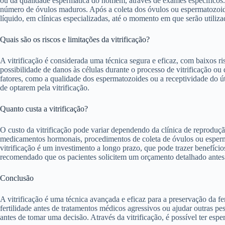
ou da qualidade espermática do homem, através de exames específicos.
número de óvulos maduros. Após a coleta dos óvulos ou espermatozoide
líquido, em clínicas especializadas, até o momento em que serão utiliza
Quais são os riscos e limitações da vitrificação?
A vitrificação é considerada uma técnica segura e eficaz, com baixos ri
possibilidade de danos às células durante o processo de vitrificação o
fatores, como a qualidade dos espermatozoides ou a receptividade do ú
de optarem pela vitrificação.
Quanto custa a vitrificação?
O custo da vitrificação pode variar dependendo da clínica de reproduçã
medicamentos hormonais, procedimentos de coleta de óvulos ou esperma
vitrificação é um investimento a longo prazo, que pode trazer benefício
recomendado que os pacientes solicitem um orçamento detalhado antes d
Conclusão
A vitrificação é uma técnica avançada e eficaz para a preservação da f
fertilidade antes de tratamentos médicos agressivos ou ajudar outras p
antes de tomar uma decisão. Através da vitrificação, é possível ter esp