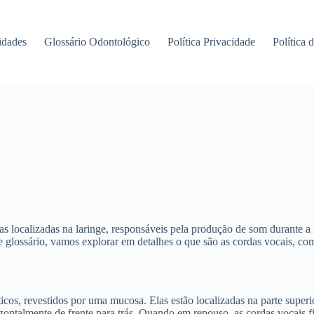
idades
Glossário Odontológico
Política Privacidade
Política 
as localizadas na laringe, responsáveis pela produção de som durante 
e glossário, vamos explorar em detalhes o que são as cordas vocais, c
icos, revestidos por uma mucosa. Elas estão localizadas na parte super
ontalmente de frente para trás. Quando em repouso, as cordas vocais fi