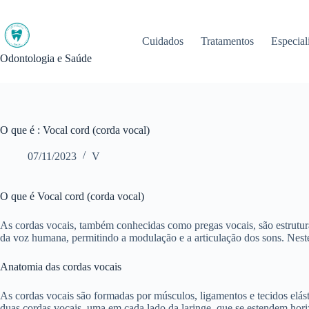
Pular
para
o
Cuidados
Tratamentos
Especial
conteúdo
Odontologia e Saúde
O que é : Vocal cord (corda vocal)
07/11/2023
V
O que é Vocal cord (corda vocal)
As cordas vocais, também conhecidas como pregas vocais, são estrutur
da voz humana, permitindo a modulação e a articulação dos sons. Nest
Anatomia das cordas vocais
As cordas vocais são formadas por músculos, ligamentos e tecidos elást
duas cordas vocais, uma em cada lado da laringe, que se estendem horiz