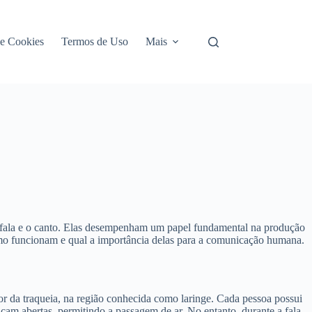
de Cookies
Termos de Uso
Mais
a fala e o canto. Elas desempenham um papel fundamental na produção
omo funcionam e qual a importância delas para a comunicação humana.
ior da traqueia, na região conhecida como laringe. Cada pessoa possui
cam abertas, permitindo a passagem de ar. No entanto, durante a fala