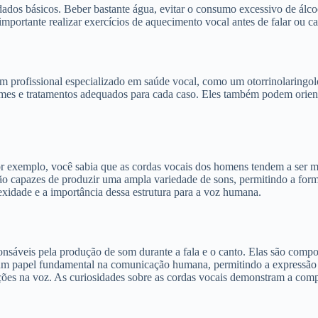
dados básicos. Beber bastante água, evitar o consumo excessivo de álco
portante realizar exercícios de aquecimento vocal antes de falar ou ca
 profissional especializado em saúde vocal, como um otorrinolaringol
ames e tratamentos adequados para cada caso. Eles também podem orient
Por exemplo, você sabia que as cordas vocais dos homens tendem a ser m
ão capazes de produzir uma ampla variedade de sons, permitindo a forma
xidade e a importância dessa estrutura para a voz humana.
ponsáveis pela produção de som durante a fala e o canto. Elas são compo
m papel fundamental na comunicação humana, permitindo a expressão ver
ções na voz. As curiosidades sobre as cordas vocais demonstram a comp