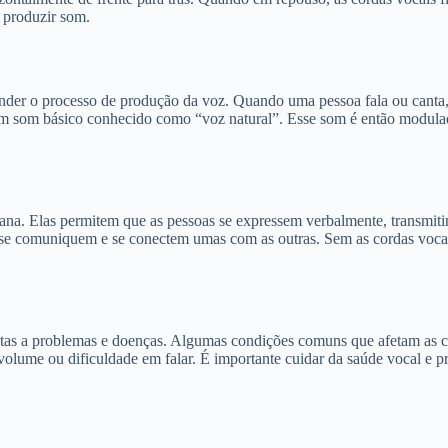
 produzir som.
der o processo de produção da voz. Quando uma pessoa fala ou canta, o
um som básico conhecido como “voz natural”. Esse som é então modulado
. Elas permitem que as pessoas se expressem verbalmente, transmitin
s se comuniquem e se conectem umas com as outras. Sem as cordas vocais,
itas a problemas e doenças. Algumas condições comuns que afetam as co
lume ou dificuldade em falar. É importante cuidar da saúde vocal e pr