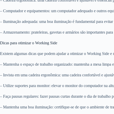
– Cadeira ergonômica: uma cadeira confortável e ajustável é essencial pa
– Computador e equipamentos: um computador adequado e outros equipame
– Iluminação adequada: uma boa iluminação é fundamental para evitar 
– Armazenamento: prateleiras, gavetas e armários são importantes para 
Dicas para otimizar o Working Side
Existem algumas dicas que podem ajudar a otimizar o Working Side e me
– Mantenha o espaço de trabalho organizado: mantenha a mesa limpa e l
– Invista em uma cadeira ergonômica: uma cadeira confortável e ajustáve
– Utilize suportes para monitor: elevar o monitor do computador na altu
– Faça pausas regulares: fazer pausas curtas durante o dia de trabalho 
– Mantenha uma boa iluminação: certifique-se de que o ambiente de tra