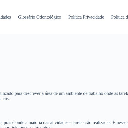
idades
Glossário Odontológico
Política Privacidade
Política 
izado para descrever a área de um ambiente de trabalho onde as tarefas
onais.
 pois é onde a maioria das atividades e tarefas são realizadas. É ness
iras, telefones, entre outros.