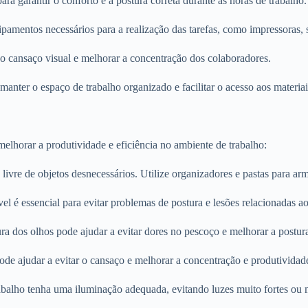
ra garantir o conforto e a postura correta durante as horas de trabalho.
ntos necessários para a realização das tarefas, como impressoras, sca
o cansaço visual e melhorar a concentração dos colaboradores.
manter o espaço de trabalho organizado e facilitar o acesso aos materia
lhorar a produtividade e eficiência no ambiente de trabalho:
ivre de objetos desnecessários. Utilize organizadores e pastas para ar
l é essencial para evitar problemas de postura e lesões relacionadas ao
ra dos olhos pode ajudar a evitar dores no pescoço e melhorar a postura
pode ajudar a evitar o cansaço e melhorar a concentração e produtividad
balho tenha uma iluminação adequada, evitando luzes muito fortes ou m