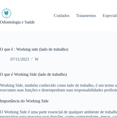
Pular
para
o
Cuidados
Tratamentos
Especial
conteúdo
Odontologia e Saúde
O que é : Working side (lado de trabalho)
07/11/2023
W
O que é Working Side (lado de trabalho)
Working Side, também conhecido como lado de trabalho, é um termo util
executam suas funções e desempenham suas responsabilidades profissi
Importância do Working Side
O Working Side é uma parte essencial de qualquer ambiente de trabalho,
necessárias para executar suas funções, como computadores, mesas, cade