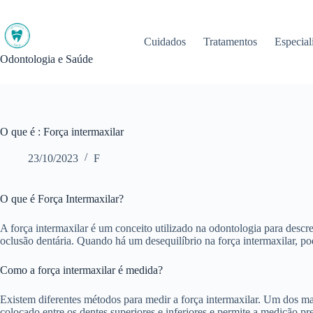
Pular
para
o
Cuidados
Tratamentos
Especial
conteúdo
Odontologia e Saúde
O que é : Força intermaxilar
23/10/2023
F
O que é Força Intermaxilar?
A força intermaxilar é um conceito utilizado na odontologia para descreve
oclusão dentária. Quando há um desequilíbrio na força intermaxilar, 
Como a força intermaxilar é medida?
Existem diferentes métodos para medir a força intermaxilar. Um dos m
colocado entre os dentes superiores e inferiores e permite a medição pr