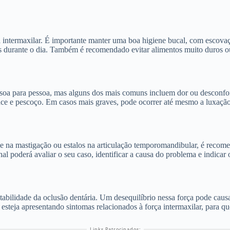
ntermaxilar. É importante manter uma boa higiene bucal, com escovação
tes durante o dia. Também é recomendado evitar alimentos muito duros 
soa para pessoa, mas alguns dos mais comuns incluem dor ou desconforto
ace e pescoço. Em casos mais graves, pode ocorrer até mesmo a luxaçã
e na mastigação ou estalos na articulação temporomandibular, é recom
al poderá avaliar o seu caso, identificar a causa do problema e indicar
estabilidade da oclusão dentária. Um desequilíbrio nessa força pode ca
steja apresentando sintomas relacionados à força intermaxilar, para qu