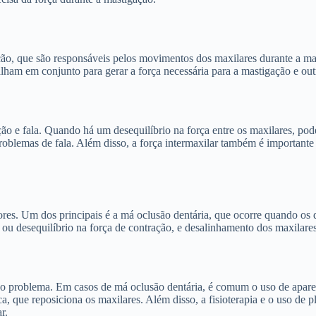
ção, que são responsáveis pelos movimentos dos maxilares durante a mas
balham em conjunto para gerar a força necessária para a mastigação e o
ão e fala. Quando há um desequilíbrio na força entre os maxilares, po
oblemas de fala. Além disso, a força intermaxilar também é importante p
tores. Um dos principais é a má oclusão dentária, que ocorre quando os 
u desequilíbrio na força de contração, e desalinhamento dos maxilares
do problema. Em casos de má oclusão dentária, é comum o uso de aparelh
ca, que reposiciona os maxilares. Além disso, a fisioterapia e o uso de 
r.