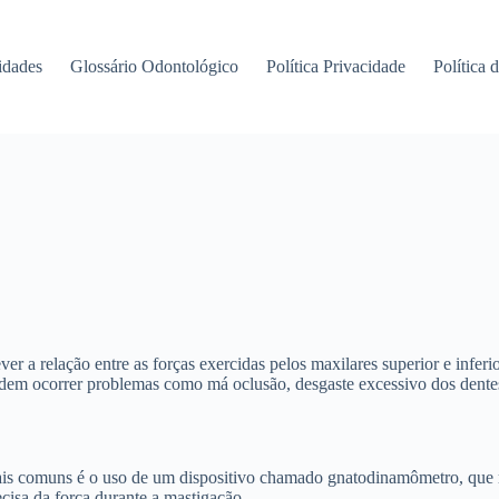
idades
Glossário Odontológico
Política Privacidade
Política 
r a relação entre as forças exercidas pelos maxilares superior e inferior
podem ocorrer problemas como má oclusão, desgaste excessivo dos dent
ais comuns é o uso de um dispositivo chamado gnatodinamômetro, que re
ecisa da força durante a mastigação.