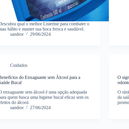
Descubra qual o melhor Listerine para combater o
mau hálito e manter sua boca fresca e saudável.
sandror
29/06/2024
Cuidados
Benefícios do Enxaguante sem Àlcool para a
O sign
Saúde Bucal
odont
O enxaguante sem álcool é uma opção adequada
O símb
para quem busca uma higiene bucal eficaz sem os
da saú
efeitos do álcool.
promov
sandror
27/06/2024