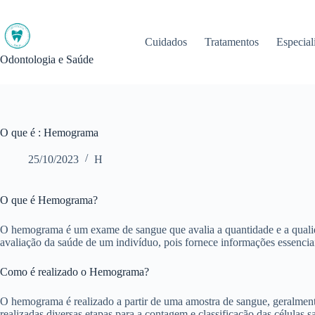
Pular
para
o
Cuidados
Tratamentos
Especial
conteúdo
Odontologia e Saúde
O que é : Hemograma
25/10/2023
H
O que é Hemograma?
O hemograma é um exame de sangue que avalia a quantidade e a qualid
avaliação da saúde de um indivíduo, pois fornece informações essencia
Como é realizado o Hemograma?
O hemograma é realizado a partir de uma amostra de sangue, geralment
realizadas diversas etapas para a contagem e classificação das células s