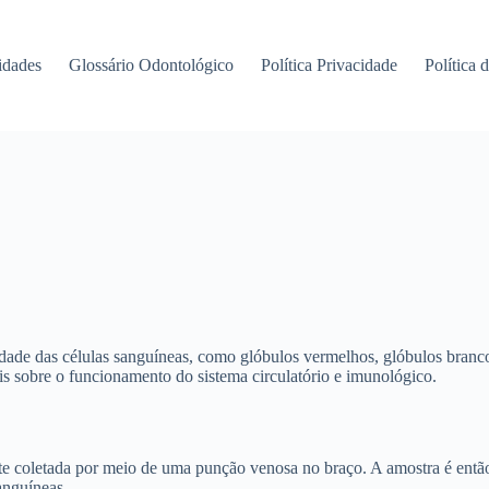
idades
Glossário Odontológico
Política Privacidade
Política 
ade das células sanguíneas, como glóbulos vermelhos, glóbulos branc
is sobre o funcionamento do sistema circulatório e imunológico.
e coletada por meio de uma punção venosa no braço. A amostra é então
anguíneas.