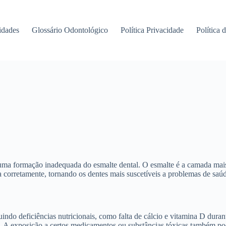
idades
Glossário Odontológico
Política Privacidade
Política 
uma formação inadequada do esmalte dental. O esmalte é a camada mais e
 corretamente, tornando os dentes mais suscetíveis a problemas de saúd
uindo deficiências nutricionais, como falta de cálcio e vitamina D dura
ão. A exposição a certos medicamentos ou substâncias tóxicas também 