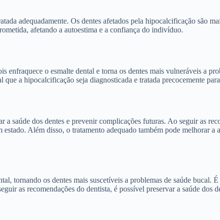
ratada adequadamente. Os dentes afetados pela hipocalcificação são mais
rometida, afetando a autoestima e a confiança do indivíduo.
is enfraquece o esmalte dental e torna os dentes mais vulneráveis a pro
al que a hipocalcificação seja diagnosticada e tratada precocemente para
r a saúde dos dentes e prevenir complicações futuras. Ao seguir as rec
m estado. Além disso, o tratamento adequado também pode melhorar a ap
tal, tornando os dentes mais suscetíveis a problemas de saúde bucal. É
eguir as recomendações do dentista, é possível preservar a saúde dos d