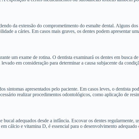
endendo da extensão do comprometimento do esmalte dental. Alguns do
tibilidade a cáries. Em casos mais graves, os dentes podem apresentar um
durante um exame de rotina. O dentista examinará os dentes em busca de
rá levado em consideração para determinar a causa subjacente da condiç
dos sintomas apresentados pelo paciente. Em casos leves, o dentista p
essário realizar procedimentos odontológicos, como aplicação de resina
 bucal adequados desde a infância. Escovar os dentes regularmente, usa
a em cálcio e vitamina D, é essencial para o desenvolvimento adequado 