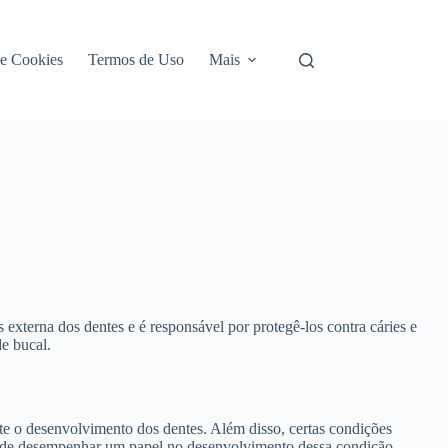
de Cookies
Termos de Uso
Mais
xterna dos dentes e é responsável por protegê-los contra cáries e
e bucal.
nte o desenvolvimento dos dentes. Além disso, certas condições
pode desempenhar um papel no desenvolvimento dessa condição.