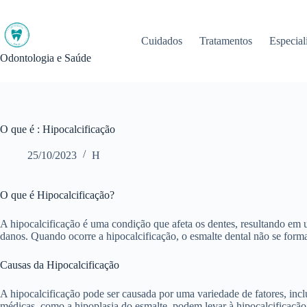
Pular
para
o
Cuidados
Tratamentos
Especial
conteúdo
Odontologia e Saúde
O que é : Hipocalcificação
25/10/2023
H
O que é Hipocalcificação?
A hipocalcificação é uma condição que afeta os dentes, resultando em 
danos. Quando ocorre a hipocalcificação, o esmalte dental não se forma
Causas da Hipocalcificação
A hipocalcificação pode ser causada por uma variedade de fatores, incl
médicas, como a hipoplasia do esmalte, podem levar à hipocalcificaç