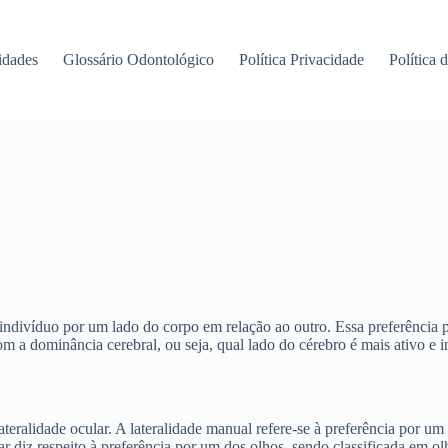
idades
Glossário Odontológico
Política Privacidade
Política 
 indivíduo por um lado do corpo em relação ao outro. Essa preferência 
m a dominância cerebral, ou seja, qual lado do cérebro é mais ativo e i
 lateralidade ocular. A lateralidade manual refere-se à preferência por 
ular diz respeito à preferência por um dos olhos, sendo classificada em 