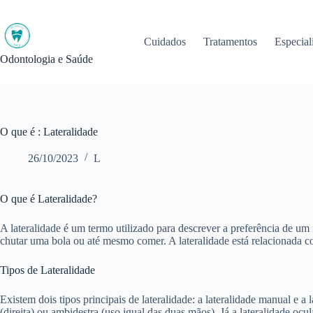
Pular
para
o
Cuidados
Tratamentos
Especial
conteúdo
Odontologia e Saúde
O que é : Lateralidade
26/10/2023
L
O que é Lateralidade?
A lateralidade é um termo utilizado para descrever a preferência de um
chutar uma bola ou até mesmo comer. A lateralidade está relacionada co
Tipos de Lateralidade
Existem dois tipos principais de lateralidade: a lateralidade manual e a
(direita) ou ambidestra (uso igual das duas mãos). Já a lateralidade oc