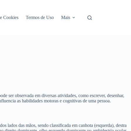
de Cookies
Termos de Uso
Mais
pode ser observada em diversas atividades, como escrever, desenhar,
nfluencia as habilidades motoras e cognitivas de uma pessoa.
um dos lados das mãos, sendo classificada em canhota (esquerda), destra
olho direito dominante, olho esquerdo dominante ou ambidestria ocular.