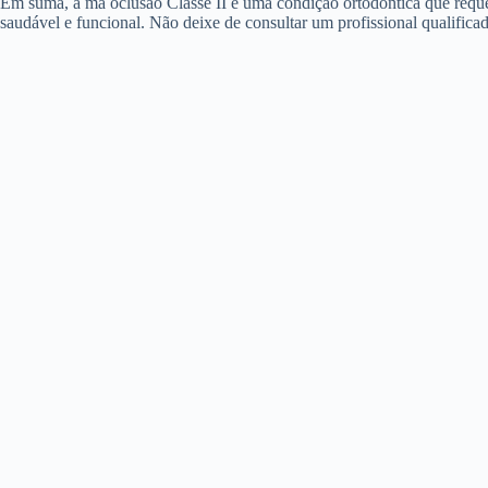
Em suma, a má oclusão Classe II é uma condição ortodôntica que requer
saudável e funcional. Não deixe de consultar um profissional qualificad