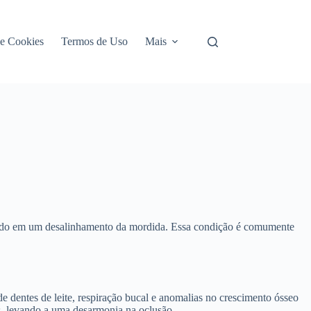
de Cookies
Termos de Uso
Mais
ultando em um desalinhamento da mordida. Essa condição é comumente
de dentes de leite, respiração bucal e anomalias no crescimento ósseo
es, levando a uma desarmonia na oclusão.