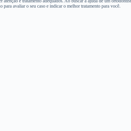
 atenção e tratamento adequados. Ao buscar a ajuda de um ortodontista
o para avaliar o seu caso e indicar o melhor tratamento para você.