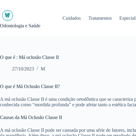
Pular
para
o
Cuidados
Tratamentos
Especial
conteúdo
Odontologia e Saúde
O que é : Má oclusão Classe II
27/10/2023
M
O que é Má Oclusão Classe II?
A má oclusão Classe II é uma condição ortodôntica que se caracteriza
conhecida como “mordida profunda” e pode afetar tanto a estética facia
Causas da Má Oclusão Classe II
A má oclusão Classe II pode ser causada por uma série de fatores, inclu
da mandíbula. Além disso, a má oclusão Classe II pode ser resultado d