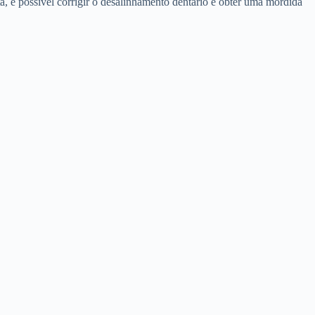
, é possível corrigir o desalinhamento dentário e obter uma mordida