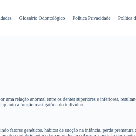
idades
Glossário Odontológico
Política Privacidade
Política 
 por uma relação anormal entre os dentes superiores e inferiores, res
l quanto a função mastigatória do indivíduo.
indo fatores genéticos, hábitos de sucção na infância, perda prematura 
e um desequilíbrio entre o tamanho dos maxilares e a posição dos dent