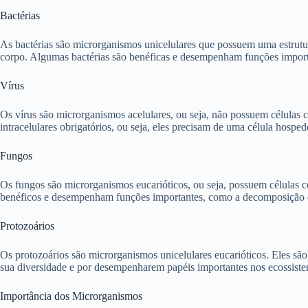
Bactérias
As bactérias são microrganismos unicelulares que possuem uma estrutur
corpo. Algumas bactérias são benéficas e desempenham funções import
Vírus
Os vírus são microrganismos acelulares, ou seja, não possuem células
intracelulares obrigatórios, ou seja, eles precisam de uma célula hosp
Fungos
Os fungos são microrganismos eucarióticos, ou seja, possuem células 
benéficos e desempenham funções importantes, como a decomposição de
Protozoários
Os protozoários são microrganismos unicelulares eucarióticos. Eles sã
sua diversidade e por desempenharem papéis importantes nos ecossist
Importância dos Microrganismos