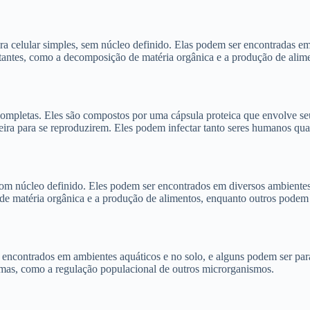
a celular simples, sem núcleo definido. Elas podem ser encontradas em 
antes, como a decomposição de matéria orgânica e a produção de alim
 completas. Eles são compostos por uma cápsula proteica que envolve s
edeira para se reproduzirem. Eles podem infectar tanto seres humanos q
com núcleo definido. Eles podem ser encontrados em diversos ambiente
 matéria orgânica e a produção de alimentos, enquanto outros podem 
o encontrados em ambientes aquáticos e no solo, e alguns podem ser par
emas, como a regulação populacional de outros microrganismos.