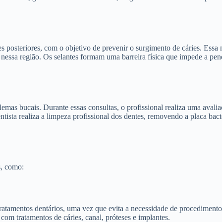
tes posteriores, com o objetivo de prevenir o surgimento de cáries. Essa
essa região. Os selantes formam uma barreira física que impede a penet
blemas bucais. Durante essas consultas, o profissional realiza uma aval
ista realiza a limpeza profissional dos dentes, removendo a placa bacter
s, como:
ratamentos dentários, uma vez que evita a necessidade de procedimento
com tratamentos de cáries, canal, próteses e implantes.