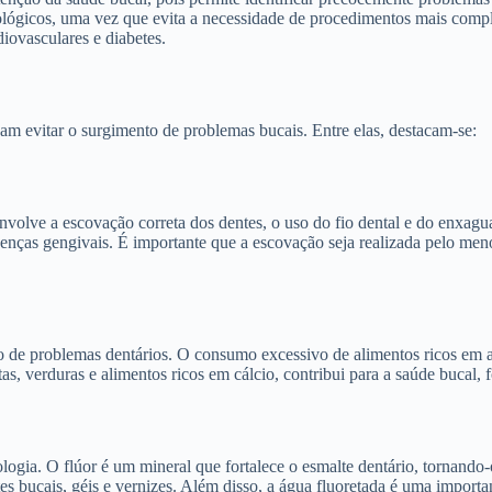
lógicos, uma vez que evita a necessidade de procedimentos mais compl
iovasculares e diabetes.
am evitar o surgimento de problemas bucais. Entre elas, destacam-se:
volve a escovação correta dos dentes, o uso do fio dental e do enxagu
 doenças gengivais. É importante que a escovação seja realizada pelo m
e problemas dentários. O consumo excessivo de alimentos ricos em açú
tas, verduras e alimentos ricos em cálcio, contribui para a saúde bucal,
gia. O flúor é um mineral que fortalece o esmalte dentário, tornando-o 
tes bucais, géis e vernizes. Além disso, a água fluoretada é uma import