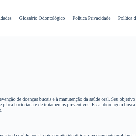
idades
Glossário Odontológico
Política Privacidade
Política 
evenção de doenças bucais e à manutenção da saúde oral. Seu objetivo p
de placa bacteriana e de tratamentos preventivos. Essa abordagem busca
o.
ão da saúde bucal, pois permite identificar precocemente problemas de