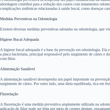
abordagem contribui para a redução dos custos com tratamentos odonto
complicações sistêmicas relacionadas à saúde bucal, como doenças card
Medidas Preventivas na Odontologia
Existem diversas medidas preventivas adotadas na odontologia, que vis
Higiene Bucal Adequada
A higiene bucal adequada é a base da prevenção em odontologia. Ela en
a placa bacteriana, principal responsável pelo surgimento de cáries e
com flúor.
Alimentação Saudável
A alimentação saudável desempenha um papel importante na prevenção d
surgimento de cáries. Por outro lado, uma dieta equilibrada, rica em fru
Fluoretação
A fluoretação é uma medida preventiva amplamente utilizada na odontolo
aplicação de flúor pode ser feita por meio de cremes dentais, enxaguan