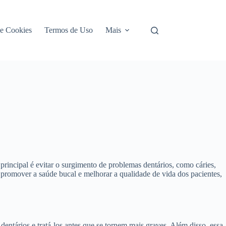
de Cookies
Termos de Uso
Mais
rincipal é evitar o surgimento de problemas dentários, como cáries,
 promover a saúde bucal e melhorar a qualidade de vida dos pacientes,
ntários e tratá-los antes que se tornem mais graves. Além disso, essa