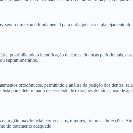
cas, sendo um exame fundamental para o diagnóstico e planejamento de 
ia, possibilitando a identificação de cáries, doenças periodontais, abs
 ou supranumerários.
amentos ortodônticos, permitindo a análise da posição dos dentes, relaç
tista pode determinar a necessidade de extrações dentárias, uso de apa
na região maxilofacial, como cistos, tumores, fraturas e infecções. Atra
mento do tratamento adequado.