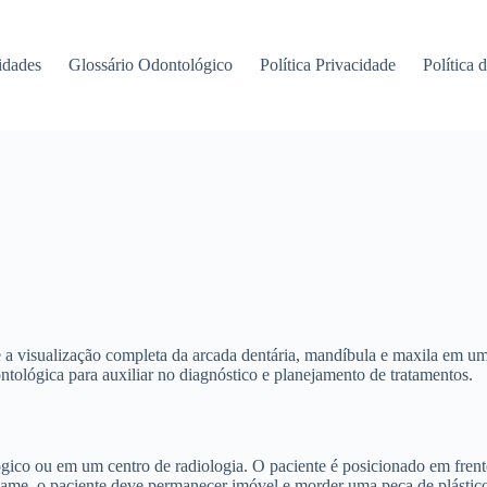
idades
Glossário Odontológico
Política Privacidade
Política 
a visualização completa da arcada dentária, mandíbula e maxila em u
tológica para auxiliar no diagnóstico e planejamento de tratamentos.
ico ou em um centro de radiologia. O paciente é posicionado em frent
, o paciente deve permanecer imóvel e morder uma peça de plástico pa