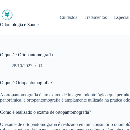
Pular
para
o
Cuidados
Tratamentos
Especial
conteúdo
Odontologia e Saúde
O que é : Ortopantomografia
28/10/2023
O
O que é Ortopantomografia?
A ortopantomografia é um exame de imagem odontológico que permite 
panorâmica, a ortopantomografia é amplamente utilizada na prática odon
Como é realizado o exame de ortopantomografia?
O exame de ortopantomografia é realizado em um consultório odontológ
cabeça, capturando imagens em um movimento contínuo. Durante o exame