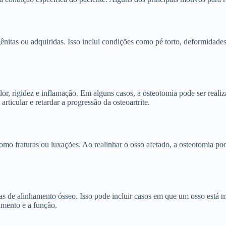
nitas ou adquiridas. Isso inclui condições como pé torto, deformidades d
or, rigidez e inflamação. Em alguns casos, a osteotomia pode ser realiza
rticular e retardar a progressão da osteoartrite.
como fraturas ou luxações. Ao realinhar o osso afetado, a osteotomia po
mas de alinhamento ósseo. Isso pode incluir casos em que um osso está
amento e a função.