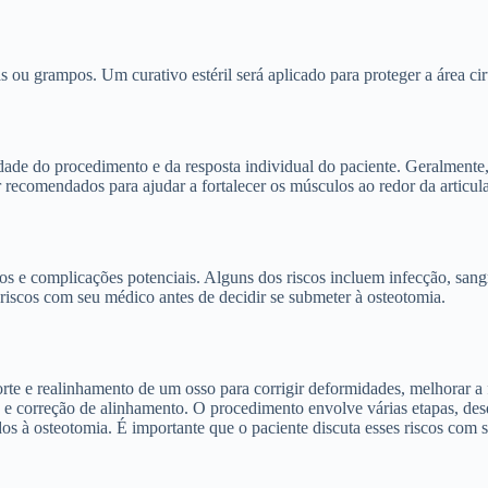
 ou grampos. Um curativo estéril será aplicado para proteger a área cir
e do procedimento e da resposta individual do paciente. Geralmente, o 
r recomendados para ajudar a fortalecer os músculos ao redor da articul
os e complicações potenciais. Alguns dos riscos incluem infecção, san
 riscos com seu médico antes de decidir se submeter à osteotomia.
te e realinhamento de um osso para corrigir deformidades, melhorar a f
res e correção de alinhamento. O procedimento envolve várias etapas, de
dos à osteotomia. É importante que o paciente discuta esses riscos com