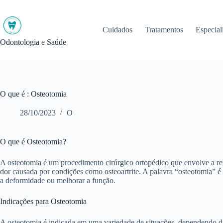
Pular
para
o
Cuidados
Tratamentos
Especial
conteúdo
Odontologia e Saúde
O que é : Osteotomia
28/10/2023
O
O que é Osteotomia?
A osteotomia é um procedimento cirúrgico ortopédico que envolve a rem
dor causada por condições como osteoartrite. A palavra “osteotomia” é d
a deformidade ou melhorar a função.
Indicações para Osteotomia
A osteotomia é indicada em uma variedade de situações, dependendo da 