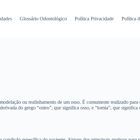
idades
Glossário Odontológico
Política Privacidade
Política 
odelação ou realinhamento de um osso. É comumente realizado para corr
erivada do grego “osteo”, que significa osso, e “tomia”, que significa c
condição específica do paciente. Alguns dos principais motivos para r