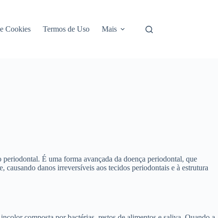
de Cookies
Termos de Uso
Mais
nto periodontal. É uma forma avançada da doença periodontal, que
causando danos irreversíveis aos tecidos periodontais e à estrutura
 incolor composta por bactérias, restos de alimentos e saliva. Quando a