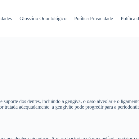
idades
Glossário Odontológico
Política Privacidade
Política 
de suporte dos dentes, incluindo a gengiva, o osso alveolar e o ligame
ratada adequadamente, a gengivite pode progredir para a periodontite, 
ana nos dentes e gengivas. A placa bacteriana é uma película pegajosa e