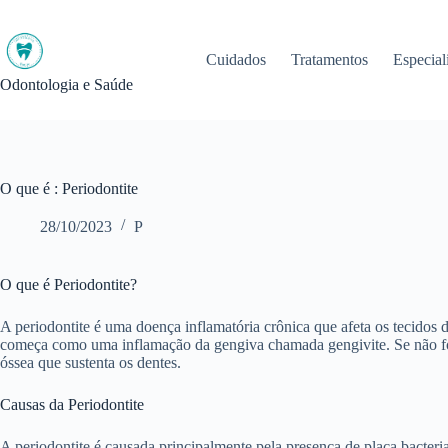
Pular
para
o
Cuidados
Tratamentos
Especial
conteúdo
Odontologia e Saúde
O que é : Periodontite
28/10/2023
P
O que é Periodontite?
A periodontite é uma doença inflamatória crônica que afeta os tecidos 
começa como uma inflamação da gengiva chamada gengivite. Se não for t
óssea que sustenta os dentes.
Causas da Periodontite
A periodontite é causada principalmente pela presença de placa bacteri