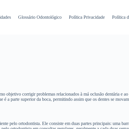
idades
Glossário Odontológico
Política Privacidade
Política 
mo objetivo corrigir problemas relacionados à má oclusão dentária e
, que é a parte superior da boca, permitindo assim que os dentes se mova
nte pelo ortodontista. Ele consiste em duas partes principais: uma barr
pelo ortodontista em consultas regulares, geralmente a cada duas seman