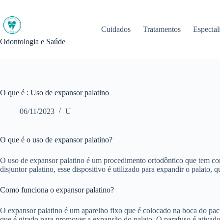
Pular
para
o
Cuidados
Tratamentos
Especial
conteúdo
Odontologia e Saúde
O que é : Uso de expansor palatino
06/11/2023
U
O que é o uso de expansor palatino?
O uso de expansor palatino é um procedimento ortodôntico que tem co
disjuntor palatino, esse dispositivo é utilizado para expandir o palato
Como funciona o expansor palatino?
O expansor palatino é um aparelho fixo que é colocado na boca do pacie
que é girado para promover a expansão do palato. O parafuso é ativado 