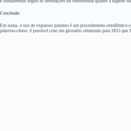
é fundamental seguir as orientações do ortodontista quanto à higiene
Conclusão
Em suma, o uso de expansor palatino é um procedimento ortodôntico ef
palavras-chave, é possível criar um glossário otimizado para SEO que 