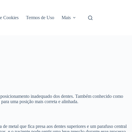
de Cookies
Termos de Uso
Mais
 ao posicionamento inadequado dos dentes. Também conhecido como
m para uma posição mais correta e alinhada.
a de metal que fica presa aos dentes superiores e um parafuso central
as, e o paciente pode sentir uma leve pressão durante esse processo.