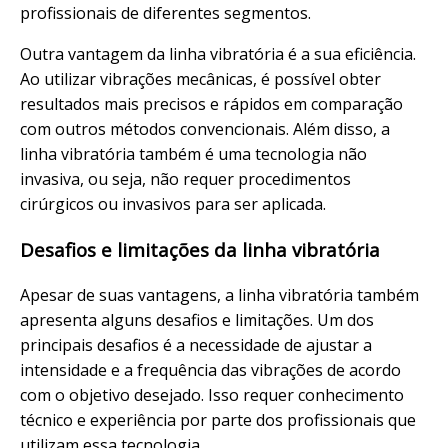
profissionais de diferentes segmentos.
Outra vantagem da linha vibratória é a sua eficiência.
Ao utilizar vibrações mecânicas, é possível obter
resultados mais precisos e rápidos em comparação
com outros métodos convencionais. Além disso, a
linha vibratória também é uma tecnologia não
invasiva, ou seja, não requer procedimentos
cirúrgicos ou invasivos para ser aplicada.
Desafios e limitações da linha vibratória
Apesar de suas vantagens, a linha vibratória também
apresenta alguns desafios e limitações. Um dos
principais desafios é a necessidade de ajustar a
intensidade e a frequência das vibrações de acordo
com o objetivo desejado. Isso requer conhecimento
técnico e experiência por parte dos profissionais que
utilizam essa tecnologia.