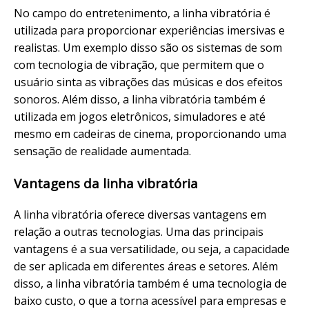
No campo do entretenimento, a linha vibratória é
utilizada para proporcionar experiências imersivas e
realistas. Um exemplo disso são os sistemas de som
com tecnologia de vibração, que permitem que o
usuário sinta as vibrações das músicas e dos efeitos
sonoros. Além disso, a linha vibratória também é
utilizada em jogos eletrônicos, simuladores e até
mesmo em cadeiras de cinema, proporcionando uma
sensação de realidade aumentada.
Vantagens da linha vibratória
A linha vibratória oferece diversas vantagens em
relação a outras tecnologias. Uma das principais
vantagens é a sua versatilidade, ou seja, a capacidade
de ser aplicada em diferentes áreas e setores. Além
disso, a linha vibratória também é uma tecnologia de
baixo custo, o que a torna acessível para empresas e