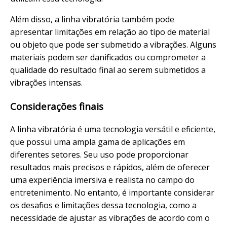
Além disso, a linha vibratória também pode
apresentar limitações em relação ao tipo de material
ou objeto que pode ser submetido a vibrações. Alguns
materiais podem ser danificados ou comprometer a
qualidade do resultado final ao serem submetidos a
vibrações intensas.
Considerações finais
A linha vibratória é uma tecnologia versátil e eficiente,
que possui uma ampla gama de aplicações em
diferentes setores. Seu uso pode proporcionar
resultados mais precisos e rápidos, além de oferecer
uma experiência imersiva e realista no campo do
entretenimento. No entanto, é importante considerar
os desafios e limitações dessa tecnologia, como a
necessidade de ajustar as vibrações de acordo com o