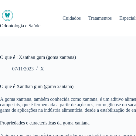
Pular
para
o
Cuidados
Tratamentos
Especial
conteúdo
Odontologia e Saúde
O que é : Xanthan gum (goma xantana)
07/11/2023
X
O que é Xanthan gum (goma xantana)
A goma xantana, também conhecida como xantana, é um aditivo aliment
campestris, que é fermentada a partir de açúcares, como glicose ou sac
gama de aplicações na indústria alimentícia, desde a estabilização de e
Propriedades e características da goma xantana
A goma xantana tem várias propriedades e características que a tornam