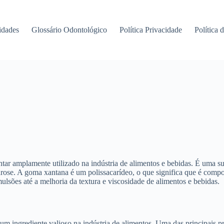
idades
Glossário Odontológico
Política Privacidade
Política 
ar amplamente utilizado na indústria de alimentos e bebidas. É uma 
arose. A goma xantana é um polissacarídeo, o que significa que é compo
mulsões até a melhoria da textura e viscosidade de alimentos e bebidas.
 um ingrediente valioso na indústria de alimentos. Uma das principais