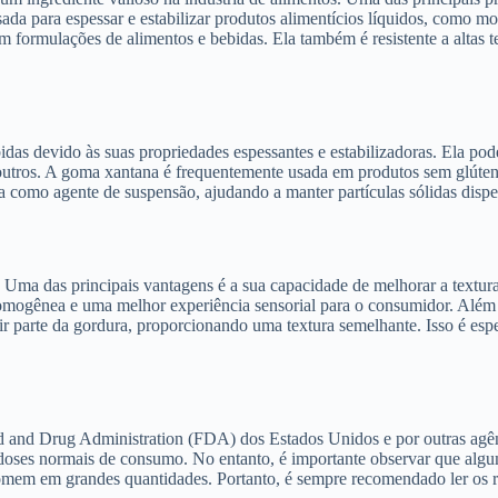
sada para espessar e estabilizar produtos alimentícios líquidos, como 
 em formulações de alimentos e bebidas. Ela também é resistente a altas
idas devido às suas propriedades espessantes e estabilizadoras. Ela p
 outros. A goma xantana é frequentemente usada em produtos sem glúten,
 como agente de suspensão, ajudando a manter partículas sólidas dispe
 Uma das principais vantagens é a sua capacidade de melhorar a textura 
 homogênea e uma melhor experiência sensorial para o consumidor. Além
uir parte da gordura, proporcionando uma textura semelhante. Isso é es
and Drug Administration (FDA) dos Estados Unidos e por outras agênc
em doses normais de consumo. No entanto, é importante observar que al
omem em grandes quantidades. Portanto, é sempre recomendado ler os 