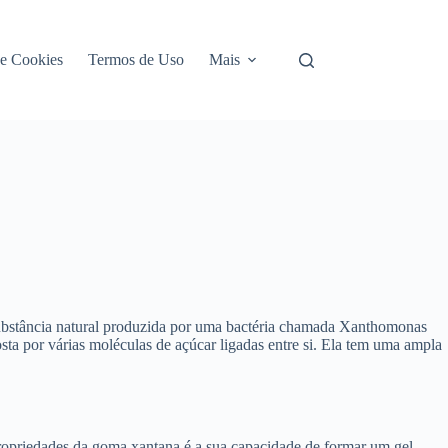
de Cookies
Termos de Uso
Mais
substância natural produzida por uma bactéria chamada Xanthomonas
sta por várias moléculas de açúcar ligadas entre si. Ela tem uma ampla
 propriedades da goma xantana é a sua capacidade de formar um gel