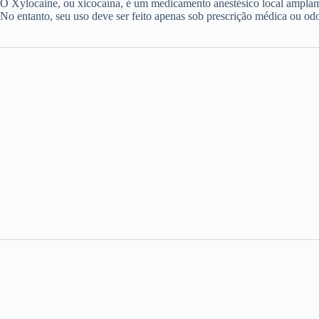
O Xylocaine, ou xicocaína, é um medicamento anestésico local amplame
No entanto, seu uso deve ser feito apenas sob prescrição médica ou odo