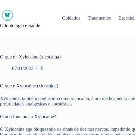
Pular
para
o
Cuidados
Tratamentos
Especial
conteúdo
Odontologia e Saúde
O que é : Xylocaine (xicocaína)
07/11/2023
X
O que é Xylocaine (xicocaína)
Xylocaine, também conhecido como xicocaína, é um medicamento anestés
propriedades analgésicas e anestésicas.
Como funciona o Xylocaine?
O Xylocaine age bloqueando os sinais de dor nos nervos, impedindo que
bloqueando a condução dos impulsos elétricos responsáveis pela sensa