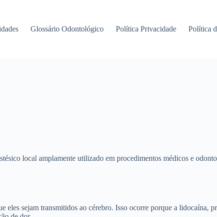
idades
Glossário Odontológico
Política Privacidade
Política 
ico local amplamente utilizado em procedimentos médicos e odontológi
 eles sejam transmitidos ao cérebro. Isso ocorre porque a lidocaína, 
ção de dor.