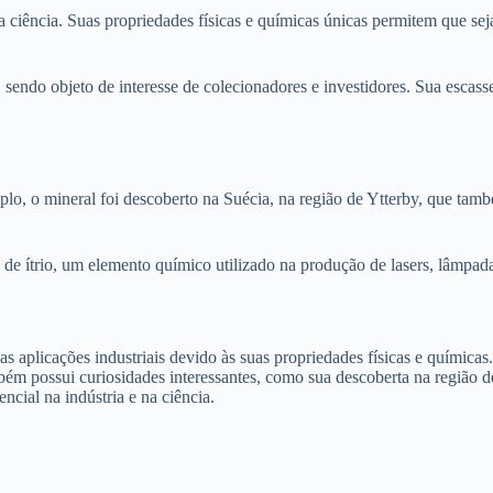
 a ciência. Suas propriedades físicas e químicas únicas permitem que s
, sendo objeto de interesse de colecionadores e investidores. Sua esca
plo, o mineral foi descoberto na Suécia, na região de Ytterby, que tam
 de ítrio, um elemento químico utilizado na produção de lasers, lâmpada
as aplicações industriais devido às suas propriedades físicas e química
ém possui curiosidades interessantes, como sua descoberta na região de
ncial na indústria e na ciência.