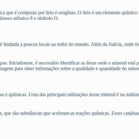
ifica que é composto por ítrio e oxigênio. O ítrio é um elemento quími
número atômico 8 e símbolo O.
a é limitada a poucos locais ao redor do mundo. Além da Suécia, onde 
s. Inicialmente, é necessário identificar as áreas onde o mineral está p
ragens para obter informações sobre a qualidade e quantidade do miner
cas e químicas. Uma das principais utilizações desse mineral é na indúst
s, que são substâncias que aceleram as reações químicas. Esses catalis