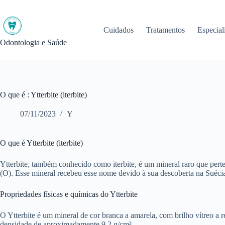
Pular
para
o
Cuidados
Tratamentos
Especial
conteúdo
Odontologia e Saúde
O que é : Ytterbite (iterbite)
07/11/2023
Y
O que é Ytterbite (iterbite)
Ytterbite, também conhecido como iterbite, é um mineral raro que pert
(O). Esse mineral recebeu esse nome devido à sua descoberta na Suécia
Propriedades físicas e químicas do Ytterbite
O Ytterbite é um mineral de cor branca a amarela, com brilho vítreo a r
densidade de aproximadamente 9,2 g/cm³.