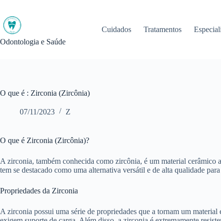
Pular
para
o
Cuidados
Tratamentos
Especial
conteúdo
Odontologia e Saúde
O que é : Zirconia (Zircônia)
07/11/2023
Z
O que é Zirconia (Zircônia)?
A zirconia, também conhecida como zircônia, é um material cerâmico alt
tem se destacado como uma alternativa versátil e de alta qualidade para 
Propriedades da Zirconia
A zirconia possui uma série de propriedades que a tornam um material ex
exigem suporte de carga. Além disso, a zirconia é extremamente resiste