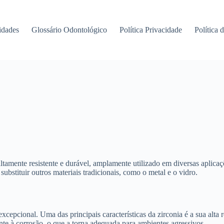
idades
Glossário Odontológico
Política Privacidade
Política 
amente resistente e durável, amplamente utilizado em diversas aplicaçõ
substituir outros materiais tradicionais, como o metal e o vidro.
cepcional. Uma das principais características da zirconia é a sua alta r
nte à corrosão, o que a torna adequada para ambientes agressivos.