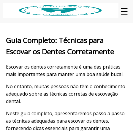
☰
Guia Completo: Técnicas para
Escovar os Dentes Corretamente
Escovar os dentes corretamente é uma das práticas
mais importantes para manter uma boa saúde bucal.
No entanto, muitas pessoas não têm o conhecimento
adequado sobre as técnicas corretas de escovação
dental.
Neste guia completo, apresentaremos passo a passo
as técnicas adequadas para escovar os dentes,
fornecendo dicas essenciais para garantir uma