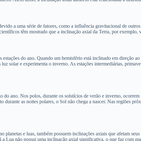
devido a uma série de fatores, como a influência gravitacional de outro
científicos têm mostrado que a inclinação axial da Terra, por exemplo,
s estações do ano. Quando um hemisfério está inclinado em direção ao S
s luz solar e experimenta o inverno. As estações intermediárias, prima
go do ano. Nos polos, durante os solstícios de verão e inverno, ocorrem
o durante as noites polares, o Sol não chega a nascer. Nas regiões pró
omo planetas e luas, também possuem inclinações axiais que afetam seus
á a Lua não possui uma inclinação axial significativa, o que faz com qu