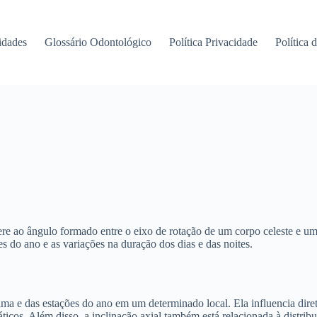
idades
Glossário Odontológico
Política Privacidade
Política 
re ao ângulo formado entre o eixo de rotação de um corpo celeste e uma
 do ano e as variações na duração dos dias e das noites.
ma e das estações do ano em um determinado local. Ela influencia diret
icos. Além disso, a inclinação axial também está relacionada à distribui