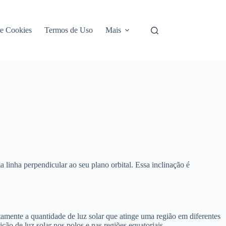
de Cookies
Termos de Uso
Mais
 linha perpendicular ao seu plano orbital. Essa inclinação é
amente a quantidade de luz solar que atinge uma região em diferentes
ção de luz solar nos polos e nas regiões equatoriais.