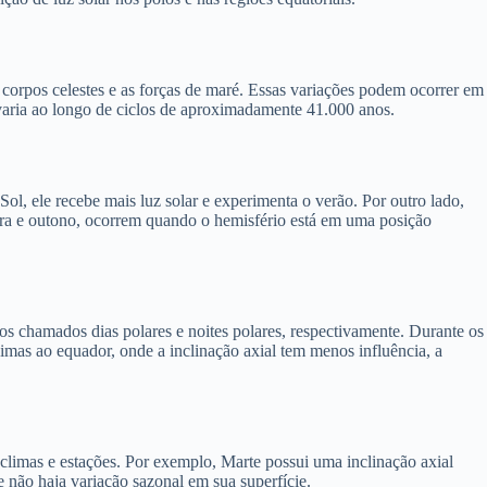
s corpos celestes e as forças de maré. Essas variações podem ocorrer em
 varia ao longo de ciclos de aproximadamente 41.000 anos.
ol, ele recebe mais luz solar e experimenta o verão. Por outro lado,
vera e outono, ocorrem quando o hemisfério está em uma posição
 os chamados dias polares e noites polares, respectivamente. Durante os
ximas ao equador, onde a inclinação axial tem menos influência, a
 climas e estações. Por exemplo, Marte possui uma inclinação axial
e não haja variação sazonal em sua superfície.