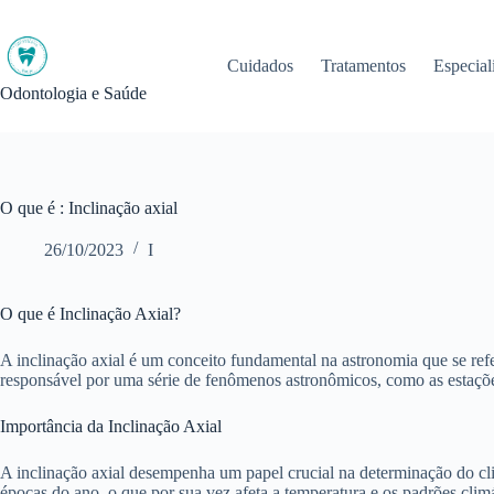
Pular
para
o
Cuidados
Tratamentos
Especial
conteúdo
Odontologia e Saúde
O que é : Inclinação axial
26/10/2023
I
O que é Inclinação Axial?
A inclinação axial é um conceito fundamental na astronomia que se refe
responsável por uma série de fenômenos astronômicos, como as estações
Importância da Inclinação Axial
A inclinação axial desempenha um papel crucial na determinação do cli
épocas do ano, o que por sua vez afeta a temperatura e os padrões climát