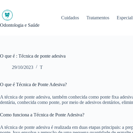
Pular
para
o
Cuidados
Tratamentos
Especial
conteúdo
Odontologia e Saúde
O que é : Técnica de ponte adesiva
29/10/2023
T
O que é Técnica de Ponte Adesiva?
A técnica de ponte adesiva, também conhecida como ponte fixa adesiva,
dentária, conhecida como ponte, por meio de adesivos dentários, elimin
Como funciona a Técnica de Ponte Adesiva?
A técnica de ponte adesiva é realizada em duas etapas principais: a pre
ponte. Isso envolve a remoção de uma pequena quantidade de esmalte den