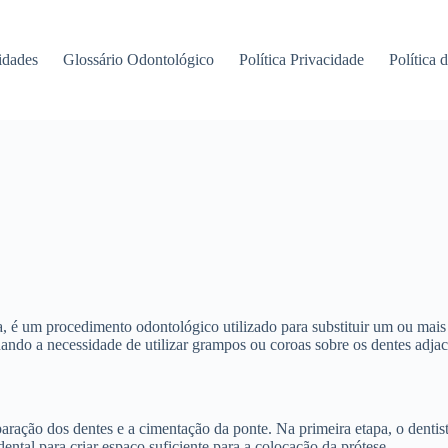
idades
Glossário Odontológico
Política Privacidade
Política 
 é um procedimento odontológico utilizado para substituir um ou mais d
ando a necessidade de utilizar grampos ou coroas sobre os dentes adjac
paração dos dentes e a cimentação da ponte. Na primeira etapa, o dentis
tal para criar espaço suficiente para a colocação da prótese.