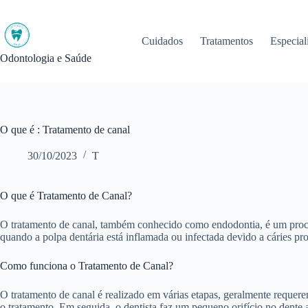
Pular
para
o
Cuidados
Tratamentos
Especial
conteúdo
Odontologia e Saúde
O que é : Tratamento de canal
30/10/2023
T
O que é Tratamento de Canal?
O tratamento de canal, também conhecido como endodontia, é um procedi
quando a polpa dentária está inflamada ou infectada devido a cáries pro
Como funciona o Tratamento de Canal?
O tratamento de canal é realizado em várias etapas, geralmente requere
o tratamento. Em seguida, o dentista faz um pequeno orifício no dente a