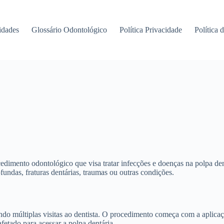
idades
Glossário Odontológico
Política Privacidade
Política 
mento odontológico que visa tratar infecções e doenças na polpa dentár
fundas, fraturas dentárias, traumas ou outras condições.
ndo múltiplas visitas ao dentista. O procedimento começa com a aplicaçã
fetado para acessar a polpa dentária.