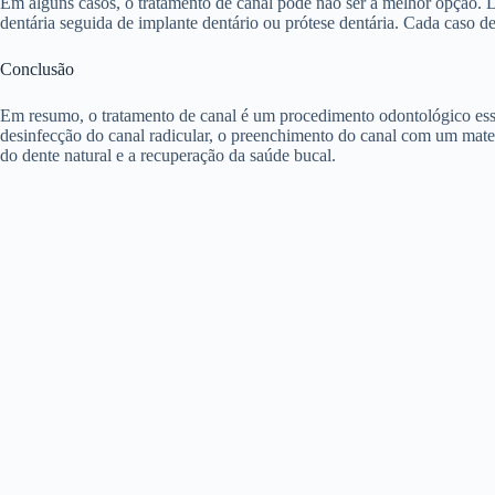
Em alguns casos, o tratamento de canal pode não ser a melhor opção. 
dentária seguida de implante dentário ou prótese dentária. Cada caso d
Conclusão
Em resumo, o tratamento de canal é um procedimento odontológico esse
desinfecção do canal radicular, o preenchimento do canal com um materi
do dente natural e a recuperação da saúde bucal.