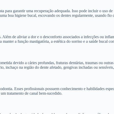
ista para garantir uma recuperação adequada. Isso pode incluir o uso de
 uma boa higiene bucal, escovando os dentes regularmente, usando fio de
. Além de aliviar a dor e o desconforto associados a infecções ou infla
ra manter a função mastigatória, a estética do sorriso e a saúde bucal c
metida devido a cáries profundas, fraturas dentárias, traumas ou outra
frio, inchaço na região do dente afetado, gengivas inchadas ou sensíveis
odontia. Esses profissionais possuem conhecimento e habilidades especí
ir um tratamento de canal bem-sucedido.