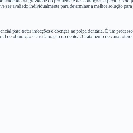
Dependendo da gravidade do problema e das condições específicas do pa
eve ser avaliado individualmente para determinar a melhor solução para 
ncial para tratar infecções e doenças na polpa dentária. É um process
al de obturação e a restauração do dente. O tratamento de canal oferece