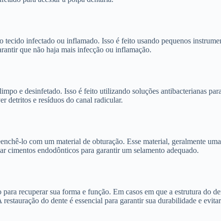
 o tecido infectado ou inflamado. Isso é feito usando pequenos instru
arantir que não haja mais infecção ou inflamação.
mpo e desinfetado. Isso é feito utilizando soluções antibacterianas par
 detritos e resíduos do canal radicular.
enchê-lo com um material de obturação. Esse material, geralmente uma pa
usar cimentos endodônticos para garantir um selamento adequado.
do para recuperar sua forma e função. Em casos em que a estrutura do 
A restauração do dente é essencial para garantir sua durabilidade e evita