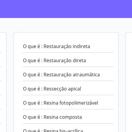
O que é : Restauração indireta
O que é : Restauração direta
O que é : Restauração atraumática
O que é : Ressecção apical
O que é : Resina fotopolimerizável
O que é : Resina composta
O que é : Resina bis-acrílica