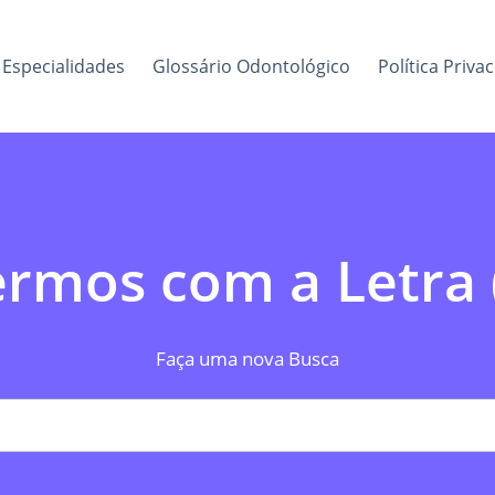
Especialidades
Glossário Odontológico
Política Priva
rmos com a Letra 
Faça uma nova Busca