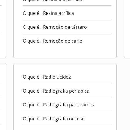
O que é : Resina acrílica
O que é : Remoção de tártaro
O que é : Remoção de cárie
O que é : Radiolucidez
O que é : Radiografia periapical
O que é : Radiografia panorâmica
O que é : Radiografia oclusal