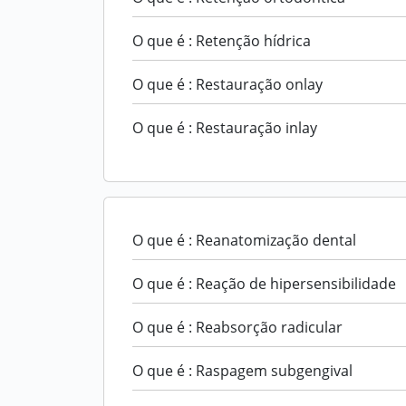
O que é : Retenção hídrica
O que é : Restauração onlay
O que é : Restauração inlay
O que é : Reanatomização dental
O que é : Reação de hipersensibilidade
O que é : Reabsorção radicular
O que é : Raspagem subgengival