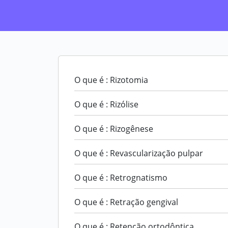
O que é : Rizotomia
O que é : Rizólise
O que é : Rizogênese
O que é : Revascularização pulpar
O que é : Retrognatismo
O que é : Retração gengival
O que é : Retenção ortodôntica